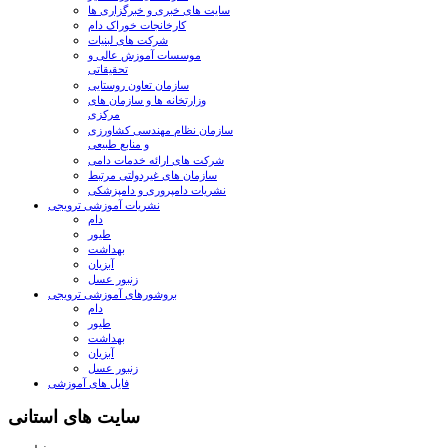
سایت های خبری و خبرگزاری ها
کارخانجات خوراک دام
شرکت های لبنیات
موسسات آموزش عالی و
تحقیقاتی
سازمان تعاون روستایی
وزارتخانه ها و سازمان های
مرکزی
سازمان نظام مهندسی کشاورزی
و منابع طبیعی
شرکت های ارائه خدمات دامی
سازمان های غیردولتی مرتبط
نشریات دامپروری و دامپزشکی
نشریات آموزشی ترویجی
دام
طیور
بهداشت
آبزیان
زنبور عسل
بروشورهای آموزشی ترویجی
دام
طیور
بهداشت
آبزیان
زنبور عسل
فایل های آموزشی
سایت های استانی