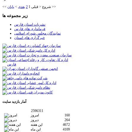
>>
شروع
<
قبلی
1
2
بعدی
>
پایان
<<
زیر مجموعه ها
نشریات استان فارس
فرمانداری های فارس
نمایندگان مجلس شورای اسلامی
خبرگزاری های استان
آمار
بازدید سایت
2596311
160
امروز
264
دیروز
4672
این هفته
4109
این ماه