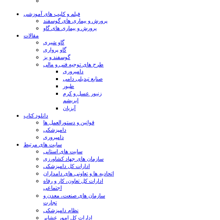
فیلم و کلیپ های آموزشی
پرورش و بیماری های گوسفند
پرورش و بیماری های گاو
مقالات
گاو شیری
گاو پرواری
گوسفند و بز
طرح های توجیه فنی و مالی
دامپروری
صنایع تبدیلی دامی
طیور
زنبور عسل و کرم
ابریشم
آبزیان
دانلود کتاب
قوانین و دستورالعمل ها
دامپزشکی
دامپروری
سایت های مرتبط
سایت های استانی
سازمان های جهاد کشاورزی
ادارات کل دامپزشکی
اتحادیه ها و تعاونی های دامداران
ادارات کل تعاون، کار و رفاه
اجتماعی
سازمان های صنعت، معدن و
تجارت
نظام دامپزشکی
ادارات کل امور عشایر