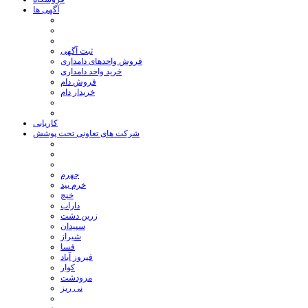
آگهی ها
ثبت آگهی
فروش واحدهای دامداری
خرید واحد دامداری
فروش دام
خریدار دام
کاریابی
شرکت های تعاونی تحت پوشش
جهرم
خرم بید
خنج
داراب
زرین دشت
سپیدان
شیراز
فسا
فیروز آباد
کوار
مرودشت
نی ریز