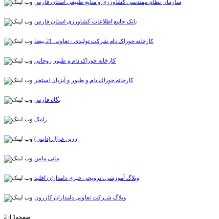
سازمان نظام مهندسی کشاورزی و منابع طبیعی استان فارس
بانک جامع اطلاعات کشاورزی استان فارس
کارخانه خوراک دام شرکت تولیدی - تعاونی 21 بیضا
کارخانه خوراک دام و طیور روحانی
كارخانه خوراك دام و طيور و آبزيان استخر
پگاه فارس
رامک
زرین غزال (دایتی)
مانی ماس
وبلاگ آموزشی، ترویجی خبری دامداران اقلید
وبلاگ شـرکت تعاونی دامداران کازرون
صفحه1 از2