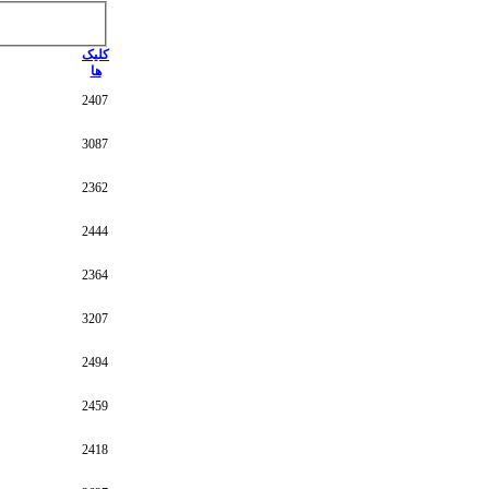
کلیک
ها
2407
3087
2362
2444
2364
3207
2494
2459
2418