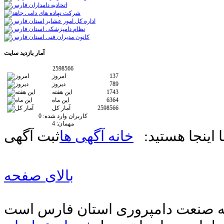
آمار
بازدید سایت
2598566
137
امروز
789
دیروز
1743
این هفته
6364
این ماه
2598566
آمار کل
کاربران وارد شده:
0
مهمان:
4
 اینجا هستید:
خانه
آگهی ها
ثبت آگهی
بالای صفحه
دیه صنعت دامپروری استان فارس است