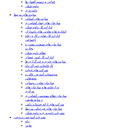
قوانین و دستورالعمل ها
دامپزشکی
دامپروری
سایت های مرتبط
سایت های استانی
سازمان های جهاد کشاورزی
ادارات کل دامپزشکی
اتحادیه ها و تعاونی های دامداران
ادارات کل تعاون، کار و رفاه
اجتماعی
سازمان های صنعت، معدن و
تجارت
نظام دامپزشکی
ادارات کل امور عشایر
سایت های خبری و خبرگزاری ها
کارخانجات خوراک دام
شرکت های لبنیات
موسسات آموزش عالی و
تحقیقاتی
سازمان تعاون روستایی
وزارتخانه ها و سازمان های
مرکزی
سازمان نظام مهندسی کشاورزی
و منابع طبیعی
شرکت های ارائه خدمات دامی
سازمان های غیردولتی مرتبط
نشریات دامپروری و دامپزشکی
نشریات آموزشی ترویجی
دام
طیور