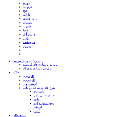
جهرم
خرم بید
خنج
داراب
زرین دشت
سپیدان
شیراز
فسا
فیروز آباد
کوار
مرودشت
نی ریز
فیلم و کلیپ های آموزشی
پرورش و بیماری های گوسفند
پرورش و بیماری های گاو
مقالات
گاو شیری
گاو پرواری
گوسفند و بز
طرح های توجیه فنی و مالی
دامپروری
صنایع تبدیلی دامی
طیور
زنبور عسل و کرم
ابریشم
آبزیان
دانلود کتاب