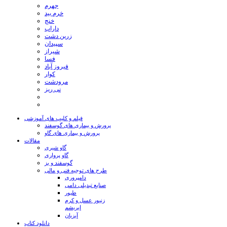
جهرم
خرم بید
خنج
داراب
زرین دشت
سپیدان
شیراز
فسا
فیروز آباد
کوار
مرودشت
نی ریز
فیلم و کلیپ های آموزشی
پرورش و بیماری های گوسفند
پرورش و بیماری های گاو
مقالات
گاو شیری
گاو پرواری
گوسفند و بز
طرح های توجیه فنی و مالی
دامپروری
صنایع تبدیلی دامی
طیور
زنبور عسل و کرم
ابریشم
آبزیان
دانلود کتاب