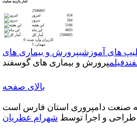
آمار
بازدید سایت
2596805
654
امروز
264
دیروز
5166
این هفته
4603
این ماه
2596805
آمار کل
کاربران وارد شده:
0
مهمان:
5
لیپ های آموزشی
پرورش و بیماری های
ند
فیلم
پرورش و بیماری های گوسفند
بالای صفحه
دیه صنعت دامپروری استان فارس است
طراحی و اجرا توسط
شهرام عطریان