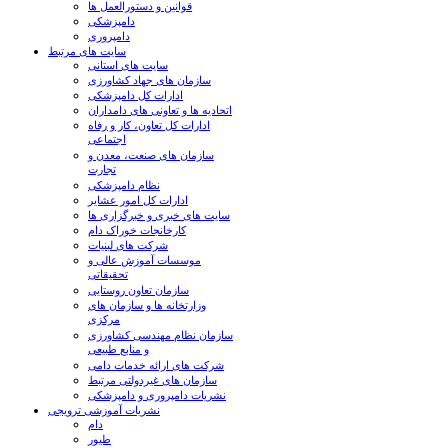
قوانین و دستورالعمل ها
دامپزشکی
دامپروری
سایت های مرتبط
سایت های استانی
سازمان های جهاد کشاورزی
ادارات کل دامپزشکی
اتحادیه ها و تعاونی های دامداران
ادارات کل تعاون، کار و رفاه
اجتماعی
سازمان های صنعت، معدن و
تجارت
نظام دامپزشکی
ادارات کل امور عشایر
سایت های خبری و خبرگزاری ها
کارخانجات خوراک دام
شرکت های لبنیات
موسسات آموزش عالی و
تحقیقاتی
سازمان تعاون روستایی
وزارتخانه ها و سازمان های
مرکزی
سازمان نظام مهندسی کشاورزی
و منابع طبیعی
شرکت های ارائه خدمات دامی
سازمان های غیردولتی مرتبط
نشریات دامپروری و دامپزشکی
نشریات آموزشی ترویجی
دام
طیور