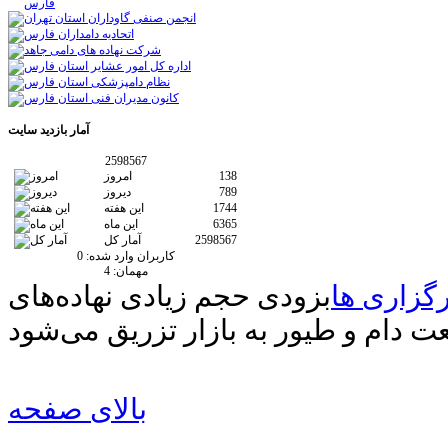
آمار
بازدید سایت
2598567
138
امروز
789
دیروز
1744
این هفته
6365
این ماه
2598567
آمار کل
کاربران وارد شده:
0
مهمان:
4
رگزاری ها
بزودی حجم زیادی نهاده‌های
ت دام و طیور به بازار تزریق می‌شود
بالای صفحه