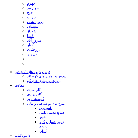
جهرم
خرم بید
خنج
داراب
زرین دشت
سپیدان
شیراز
فسا
فیروز آباد
کوار
مرودشت
نی ریز
فیلم و کلیپ های آموزشی
پرورش و بیماری های گوسفند
پرورش و بیماری های گاو
مقالات
گاو شیری
گاو پرواری
گوسفند و بز
طرح های توجیه فنی و مالی
دامپروری
صنایع تبدیلی دامی
طیور
زنبور عسل و کرم
ابریشم
آبزیان
دانلود کتاب