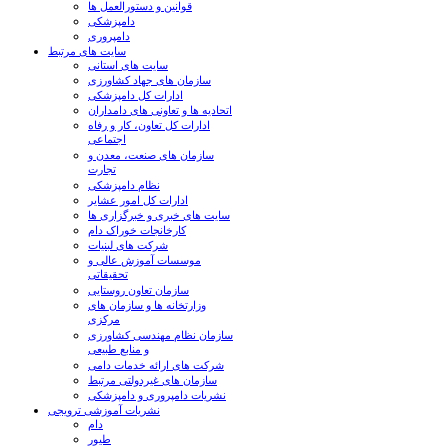
قوانین و دستورالعمل ها
دامپزشکی
دامپروری
سایت های مرتبط
سایت های استانی
سازمان های جهاد کشاورزی
ادارات کل دامپزشکی
اتحادیه ها و تعاونی های دامداران
ادارات کل تعاون، کار و رفاه
اجتماعی
سازمان های صنعت، معدن و
تجارت
نظام دامپزشکی
ادارات کل امور عشایر
سایت های خبری و خبرگزاری ها
کارخانجات خوراک دام
شرکت های لبنیات
موسسات آموزش عالی و
تحقیقاتی
سازمان تعاون روستایی
وزارتخانه ها و سازمان های
مرکزی
سازمان نظام مهندسی کشاورزی
و منابع طبیعی
شرکت های ارائه خدمات دامی
سازمان های غیردولتی مرتبط
نشریات دامپروری و دامپزشکی
نشریات آموزشی ترویجی
دام
طیور