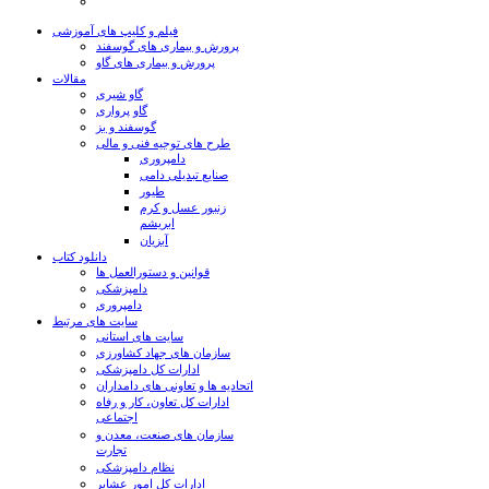
فیلم و کلیپ های آموزشی
پرورش و بیماری های گوسفند
پرورش و بیماری های گاو
مقالات
گاو شیری
گاو پرواری
گوسفند و بز
طرح های توجیه فنی و مالی
دامپروری
صنایع تبدیلی دامی
طیور
زنبور عسل و کرم
ابریشم
آبزیان
دانلود کتاب
قوانین و دستورالعمل ها
دامپزشکی
دامپروری
سایت های مرتبط
سایت های استانی
سازمان های جهاد کشاورزی
ادارات کل دامپزشکی
اتحادیه ها و تعاونی های دامداران
ادارات کل تعاون، کار و رفاه
اجتماعی
سازمان های صنعت، معدن و
تجارت
نظام دامپزشکی
ادارات کل امور عشایر