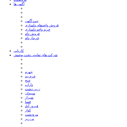
آگهی ها
ثبت آگهی
فروش واحدهای دامداری
خرید واحد دامداری
فروش دام
خریدار دام
کاریابی
شرکت های تعاونی تحت پوشش
جهرم
خرم بید
خنج
داراب
زرین دشت
سپیدان
شیراز
فسا
فیروز آباد
کوار
مرودشت
نی ریز