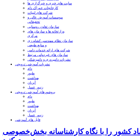
سایت های خبری و خبرگزاری ها
کارخانجات خوراک دام
شرکت های لبنیات
موسسات آموزش عالی و
تحقیقاتی
سازمان تعاون روستایی
وزارتخانه ها و سازمان های
مرکزی
سازمان نظام مهندسی کشاورزی
و منابع طبیعی
شرکت های ارائه خدمات دامی
سازمان های غیردولتی مرتبط
نشریات دامپروری و دامپزشکی
نشریات آموزشی ترویجی
دام
طیور
بهداشت
آبزیان
زنبور عسل
بروشورهای آموزشی ترویجی
دام
طیور
بهداشت
آبزیان
زنبور عسل
فایل های آموزشی
اد کشور را با نگاه کارشناسانه بخش‌خصوصی