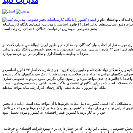
مدیریت کنید
دکنندگان نهاده‌های دام و
طیور گفت: اجرای دقیق سیاست‌های ابلاغی اصل ۴۴ قانون اساسی و مدیریت اقتصادی بانگاه کارشناسانه
بخش‌خصوصی، مهمترین درخواست فعالان اقتصادی از دولت است.
 مهر به نقل از اتحادیه واردکنندگان نهاده‌های دام و طیور ایران، ابوالحسن خلیلی گفت: بر
اساس سیاست‌های کلی اصل ۴۴ قانون اساسی، مدیریت اقتصادی باید به بخش خصوصی واگذار شود و دولت
صرفاً به وظیفه سیاستگذاری و نظارتی در این عرصه بپردازد.
رئیس اتحادیه واردکنندگان نهاده‌های دام و طیور ایران افزود: اجرای نادرست اصل ۴۴ قانون اساسی و
صولی بنگاه‌های دولتی به افراد فاقد صلاحیت، موجب شد تا از یک سو بنگاههای واگذارشده و
 واحدها با چالش‌های جدی مواجه شوند و از سوی دیگر، نگرش عموم مردم به خصوصی سازی
که معضلات ایجاد شده برای بنگاههای اقتصادی واگذار شده، ناشی از خصوصی‌سازی نیست؛
بلکه آنها امروز با تبعات منفی واگذاری‌های غیرکارشناسانه مواجه شده‌اند.
 به مشکلاتی که اقتصاد کشور به دلیل تبعات تحریم‌ها با آن مواجه شده است، ادامه داد: بخش
ی اجرایی توانمندی برای دولت و کشور در دور زدن و عبور از تحریم‌ها بوده و تمامی تلاش
خود را به کار برده تا کمترین فشار اقتصادی به کشور و مردم تحمیل شود.
بخش خصوصی از تمامی ابزارهایی که در اختیار دارد، برای بهبود شرایط اقتصادی و چرخاندن