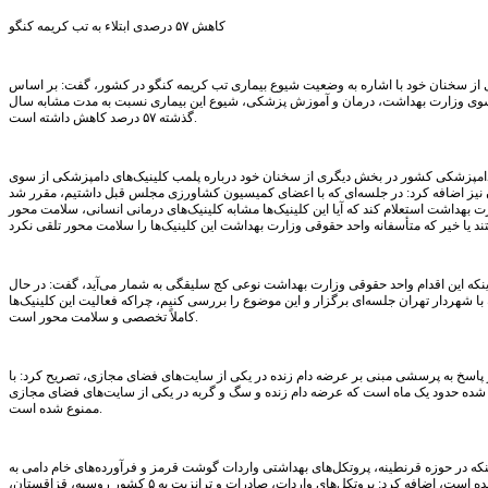
کاهش ۵۷ درصدی ابتلاء به تب کریمه کنگو
از سخنان خود با اشاره به وضعیت شیوع بیماری تب کریمه کنگو در کشور، گفت: بر اساس
 سوی وزارت بهداشت، درمان و آموزش پزشکی، شیوع این بیماری نسبت به مدت مشابه سال
گذشته ۵۷ درصد کاهش داشته است.
مپزشکی کشور در بخش دیگری از سخنان خود درباره پلمب کلینیک‌های دامپزشکی از سوی
نیز اضافه کرد: در جلسه‌ای که با اعضای کمیسیون کشاورزی مجلس قبل داشتیم، مقرر شد
 بهداشت استعلام کند که آیا این کلینیک‌ها مشابه کلینیک‌های درمانی انسانی، سلامت محور
اینکه این اقدام واحد حقوقی وزارت بهداشت نوعی کج سلیقگی به شمار می‌آید، گفت: در حال
ا شهردار تهران جلسه‌ای برگزار و این موضوع را بررسی کنیم، چراکه فعالیت این کلینیک‌ها
کاملاً تخصصی و سلامت محور است.
پاسخ به پرسشی مبنی بر عرضه دام زنده در یکی از سایت‌های فضای مجازی، تصریح کرد: با
م شده حدود یک ماه است که عرضه دام زنده و سگ و گربه در یکی از سایت‌های فضای مجازی
ممنوع شده است.
ینکه در حوزه قرنطینه، پروتکل‌های بهداشتی واردات گوشت قرمز و فرآورده‌های خام دامی به
روز رسانی شده است، اضافه کرد: پروتکل‌های واردات، صادرات و ترانزیت به ۵ کشور روسیه، قزاقستان،