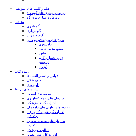
فیلم و کلیپ های آموزشی
پرورش و بیماری های گوسفند
پرورش و بیماری های گاو
مقالات
گاو شیری
گاو پرواری
گوسفند و بز
طرح های توجیه فنی و مالی
دامپروری
صنایع تبدیلی دامی
طیور
زنبور عسل و کرم
ابریشم
آبزیان
دانلود کتاب
قوانین و دستورالعمل ها
دامپزشکی
دامپروری
سایت های مرتبط
سایت های استانی
سازمان های جهاد کشاورزی
ادارات کل دامپزشکی
اتحادیه ها و تعاونی های دامداران
ادارات کل تعاون، کار و رفاه
اجتماعی
سازمان های صنعت، معدن و
تجارت
نظام دامپزشکی
ادارات کل امور عشایر