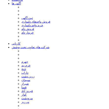
آگهی ها
ثبت آگهی
فروش واحدهای دامداری
خرید واحد دامداری
فروش دام
خریدار دام
کاریابی
شرکت های تعاونی تحت پوشش
جهرم
خرم بید
خنج
داراب
زرین دشت
سپیدان
شیراز
فسا
فیروز آباد
کوار
مرودشت
نی ریز