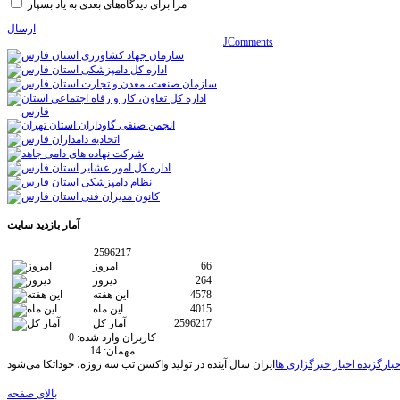
مرا برای دیدگاه‌های بعدی به یاد بسپار
ارسال
JComments
آمار
بازدید سایت
2596217
66
امروز
264
دیروز
4578
این هفته
4015
این ماه
2596217
آمار کل
کاربران وارد شده:
0
مهمان:
14
خبار
گزیده اخبار خبرگزاری ها
ایران سال آینده در تولید واکسن تب سه روزه، خوداتکا می‌شود
بالای صفحه