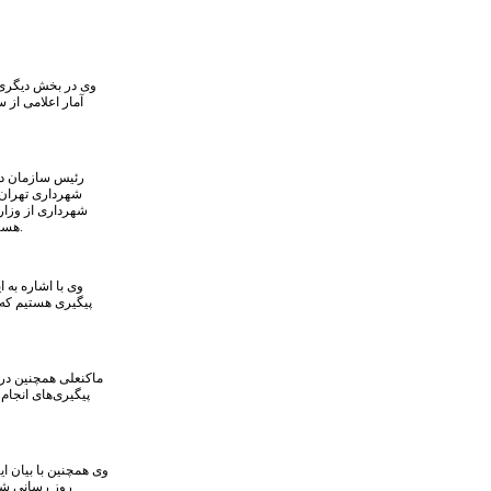
وی در بخش دیگری 
آمار اعلامی از
رئیس سازمان دا
شهرداری تهران 
شهرداری از وزارت
هستند یا خیر که متأسفانه واحد حقوقی وزارت بهداشت این کلینیک‌ها را سلامت محور تلقی نکرد.
وی با اشاره به 
پیگیری هستیم که ب
ماکنعلی همچنین در 
پیگیری‌های انجا
وی همچنین با بیان ا