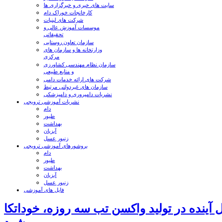
سایت های خبری و خبرگزاری ها
کارخانجات خوراک دام
شرکت های لبنیات
موسسات آموزش عالی و
تحقیقاتی
سازمان تعاون روستایی
وزارتخانه ها و سازمان های
مرکزی
سازمان نظام مهندسی کشاورزی
و منابع طبیعی
شرکت های ارائه خدمات دامی
سازمان های غیردولتی مرتبط
نشریات دامپروری و دامپزشکی
نشریات آموزشی ترویجی
دام
طیور
بهداشت
آبزیان
زنبور عسل
بروشورهای آموزشی ترویجی
دام
طیور
بهداشت
آبزیان
زنبور عسل
فایل های آموزشی
 آینده در تولید واکسن تب سه روزه، خوداتکا