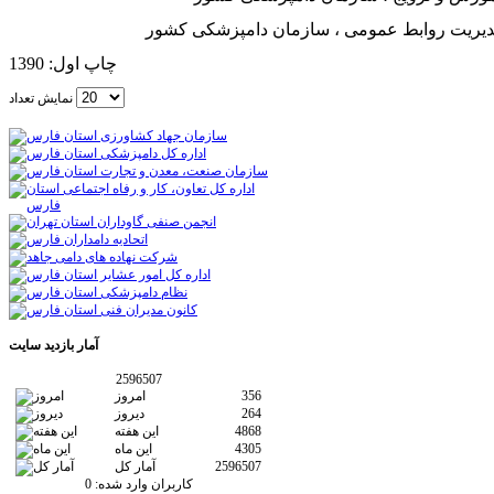
مدیریت روابط عمومی ، سازمان دامپزشکی کشور
چاپ اول: 1390
نمایش تعداد
آمار
بازدید سایت
2596507
356
امروز
264
دیروز
4868
این هفته
4305
این ماه
2596507
آمار کل
کاربران وارد شده:
0