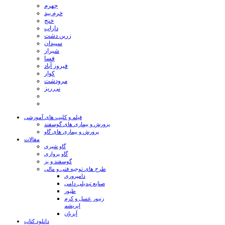
جهرم
خرم بید
خنج
داراب
زرین دشت
سپیدان
شیراز
فسا
فیروز آباد
کوار
مرودشت
نی ریز
فیلم و کلیپ های آموزشی
پرورش و بیماری های گوسفند
پرورش و بیماری های گاو
مقالات
گاو شیری
گاو پرواری
گوسفند و بز
طرح های توجیه فنی و مالی
دامپروری
صنایع تبدیلی دامی
طیور
زنبور عسل و کرم
ابریشم
آبزیان
دانلود کتاب