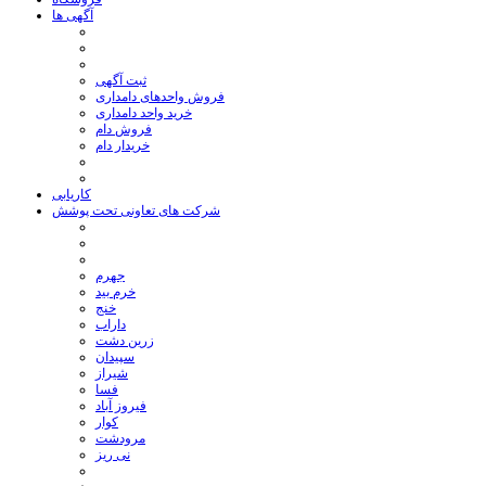
آگهی ها
ثبت آگهی
فروش واحدهای دامداری
خرید واحد دامداری
فروش دام
خریدار دام
کاریابی
شرکت های تعاونی تحت پوشش
جهرم
خرم بید
خنج
داراب
زرین دشت
سپیدان
شیراز
فسا
فیروز آباد
کوار
مرودشت
نی ریز