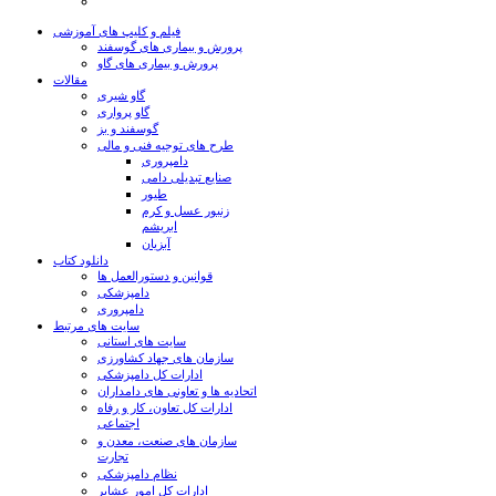
فیلم و کلیپ های آموزشی
پرورش و بیماری های گوسفند
پرورش و بیماری های گاو
مقالات
گاو شیری
گاو پرواری
گوسفند و بز
طرح های توجیه فنی و مالی
دامپروری
صنایع تبدیلی دامی
طیور
زنبور عسل و کرم
ابریشم
آبزیان
دانلود کتاب
قوانین و دستورالعمل ها
دامپزشکی
دامپروری
سایت های مرتبط
سایت های استانی
سازمان های جهاد کشاورزی
ادارات کل دامپزشکی
اتحادیه ها و تعاونی های دامداران
ادارات کل تعاون، کار و رفاه
اجتماعی
سازمان های صنعت، معدن و
تجارت
نظام دامپزشکی
ادارات کل امور عشایر