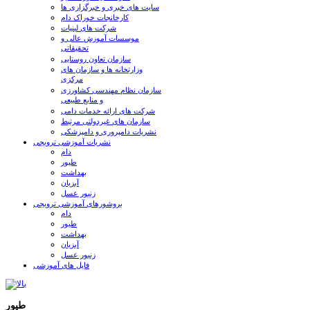
سایت های خبری و خبرگزاری ها
کارخانجات خوراک دام
شرکت های لبنیات
موسسات آموزش عالی و
تحقیقاتی
سازمان تعاون روستایی
وزارتخانه ها و سازمان های
مرکزی
سازمان نظام مهندسی کشاورزی
و منابع طبیعی
شرکت های ارائه خدمات دامی
سازمان های غیردولتی مرتبط
نشریات دامپروری و دامپزشکی
نشریات آموزشی ترویجی
دام
طیور
بهداشت
آبزیان
زنبور عسل
بروشورهای آموزشی ترویجی
دام
طیور
بهداشت
آبزیان
زنبور عسل
فایل های آموزشی
طیور