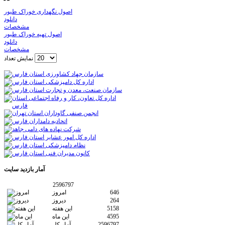
اصول نگهداری خوراک طیور
دانلود
مشخصات
اصول تهیه خوراک طیور
دانلود
مشخصات
نمایش تعداد
آمار
بازدید سایت
2596797
646
امروز
264
دیروز
5158
این هفته
4595
این ماه
2596797
آمار کل