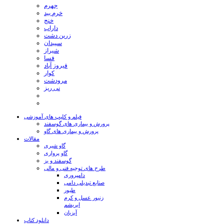
جهرم
خرم بید
خنج
داراب
زرین دشت
سپیدان
شیراز
فسا
فیروز آباد
کوار
مرودشت
نی ریز
فیلم و کلیپ های آموزشی
پرورش و بیماری های گوسفند
پرورش و بیماری های گاو
مقالات
گاو شیری
گاو پرواری
گوسفند و بز
طرح های توجیه فنی و مالی
دامپروری
صنایع تبدیلی دامی
طیور
زنبور عسل و کرم
ابریشم
آبزیان
دانلود کتاب