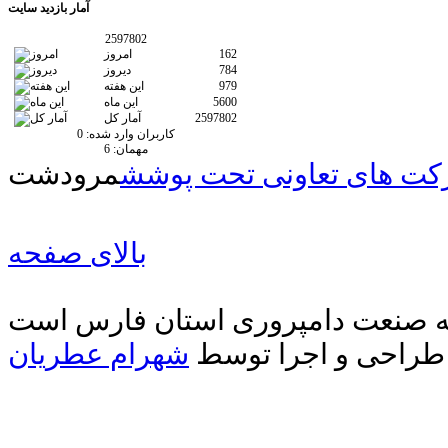
آمار
بازدید سایت
2597802
162
امروز
784
دیروز
979
این هفته
5600
این ماه
2597802
آمار کل
کاربران وارد شده:
0
مهمان:
6
ت های تعاونی تحت پوشش
مرودشت
بالای صفحه
دیه صنعت دامپروری استان فارس است
طراحی و اجرا توسط
شهرام عطریان