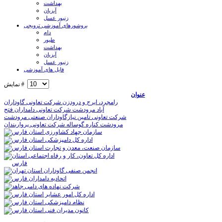
بهداشت
آبزیان
زنبور عسل
بروشورهای آموزشی ترویجی
دام
طیور
بهداشت
آبزیان
زنبور عسل
فایل های آموزشی
نمایش #
عنوان
شرکت تعاونی گاوداران ‎رامجرد، ابرج و درودزن
شرکت تعاونی دامداران فتح‎ آباد مرودشت
شرکت تعاونی تامين نيازگاوداران صنعتی مرودشت
شرکت تعاونی پرواربندان ‎گوساله‎ كناره ‎مرودشت