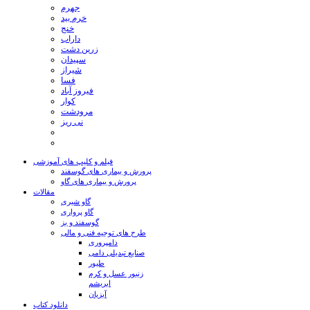
جهرم
خرم بید
خنج
داراب
زرین دشت
سپیدان
شیراز
فسا
فیروز آباد
کوار
مرودشت
نی ریز
فیلم و کلیپ های آموزشی
پرورش و بیماری های گوسفند
پرورش و بیماری های گاو
مقالات
گاو شیری
گاو پرواری
گوسفند و بز
طرح های توجیه فنی و مالی
دامپروری
صنایع تبدیلی دامی
طیور
زنبور عسل و کرم
ابریشم
آبزیان
دانلود کتاب