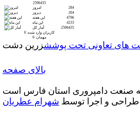
2596435
284
امروز
264
دیروز
4796
این هفته
4233
این ماه
2596435
آمار کل
کاربران وارد شده:
0
مهمان:
6
 های تعاونی تحت پوشش
زرین دشت
بالای صفحه
دیه صنعت دامپروری استان فارس است
طراحی و اجرا توسط
شهرام عطریان