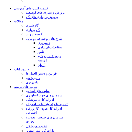
فیلم و کلیپ های آموزشی
پرورش و بیماری های گوسفند
پرورش و بیماری های گاو
مقالات
گاو شیری
گاو پرواری
گوسفند و بز
طرح های توجیه فنی و مالی
دامپروری
صنایع تبدیلی دامی
طیور
زنبور عسل و کرم
ابریشم
آبزیان
دانلود کتاب
قوانین و دستورالعمل ها
دامپزشکی
دامپروری
سایت های مرتبط
سایت های استانی
سازمان های جهاد کشاورزی
ادارات کل دامپزشکی
اتحادیه ها و تعاونی های دامداران
ادارات کل تعاون، کار و رفاه
اجتماعی
سازمان های صنعت، معدن و
تجارت
نظام دامپزشکی
ادارات کل امور عشایر