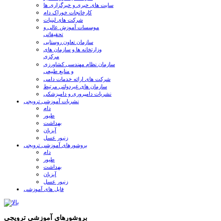
سایت های خبری و خبرگزاری ها
کارخانجات خوراک دام
شرکت های لبنیات
موسسات آموزش عالی و
تحقیقاتی
سازمان تعاون روستایی
وزارتخانه ها و سازمان های
مرکزی
سازمان نظام مهندسی کشاورزی
و منابع طبیعی
شرکت های ارائه خدمات دامی
سازمان های غیردولتی مرتبط
نشریات دامپروری و دامپزشکی
نشریات آموزشی ترویجی
دام
طیور
بهداشت
آبزیان
زنبور عسل
بروشورهای آموزشی ترویجی
دام
طیور
بهداشت
آبزیان
زنبور عسل
فایل های آموزشی
بروشورهای آموزشی ترویجی