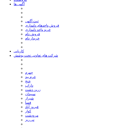
آگهی ها
ثبت آگهی
فروش واحدهای دامداری
خرید واحد دامداری
فروش دام
خریدار دام
کاریابی
شرکت های تعاونی تحت پوشش
جهرم
خرم بید
خنج
داراب
زرین دشت
سپیدان
شیراز
فسا
فیروز آباد
کوار
مرودشت
نی ریز