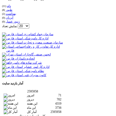
دام
(11)
طیور
(8)
بهداشت
(2)
آبزیان
(0)
زنبور عسل
(0)
نمایش تعداد
آمار
بازدید سایت
2595958
71
امروز
702
دیروز
4319
این هفته
3756
این ماه
2595958
آمار کل
کاربران وارد شده:
0