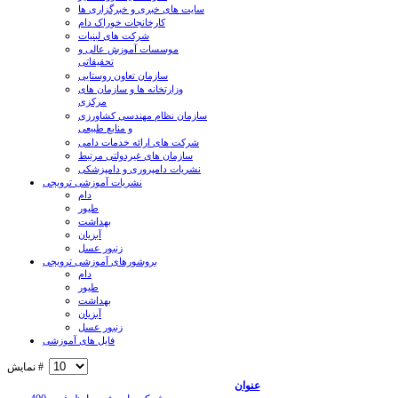
سایت های خبری و خبرگزاری ها
کارخانجات خوراک دام
شرکت های لبنیات
موسسات آموزش عالی و
تحقیقاتی
سازمان تعاون روستایی
وزارتخانه ها و سازمان های
مرکزی
سازمان نظام مهندسی کشاورزی
و منابع طبیعی
شرکت های ارائه خدمات دامی
سازمان های غیردولتی مرتبط
نشریات دامپروری و دامپزشکی
نشریات آموزشی ترویجی
دام
طیور
بهداشت
آبزیان
زنبور عسل
بروشورهای آموزشی ترویجی
دام
طیور
بهداشت
آبزیان
زنبور عسل
فایل های آموزشی
نمایش #
عنوان