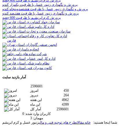
پرورش كرم ابريشـم با ظرفيت 400 جعبه
پرورش و نگهداري زنبور عسل با ظرفيت يكهزار كندو
پرورش و نگهداري زنبور عسل با ظرفيت هشتصدوپنجاه كندو
پرورش و نگهداري زنبور عسل با ظرفيت هفتـصد كندو
پرورش كرم ابريشـم با ظرفيت 600 جعبه
آمار
بازدید سایت
2596601
450
امروز
264
دیروز
4962
این هفته
4399
این ماه
2596601
آمار کل
کاربران وارد شده:
0
مهمان:
3
شما اینجا هستید:
خانه
مقالات
طرح های توجیه فنی و مالی
زنبور عسل و کرم ابریشم