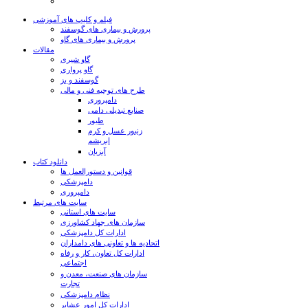
فیلم و کلیپ های آموزشی
پرورش و بیماری های گوسفند
پرورش و بیماری های گاو
مقالات
گاو شیری
گاو پرواری
گوسفند و بز
طرح های توجیه فنی و مالی
دامپروری
صنایع تبدیلی دامی
طیور
زنبور عسل و کرم
ابریشم
آبزیان
دانلود کتاب
قوانین و دستورالعمل ها
دامپزشکی
دامپروری
سایت های مرتبط
سایت های استانی
سازمان های جهاد کشاورزی
ادارات کل دامپزشکی
اتحادیه ها و تعاونی های دامداران
ادارات کل تعاون، کار و رفاه
اجتماعی
سازمان های صنعت، معدن و
تجارت
نظام دامپزشکی
ادارات کل امور عشایر