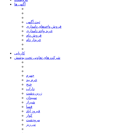
آگهی ها
ثبت آگهی
فروش واحدهای دامداری
خرید واحد دامداری
فروش دام
خریدار دام
کاریابی
شرکت های تعاونی تحت پوشش
جهرم
خرم بید
خنج
داراب
زرین دشت
سپیدان
شیراز
فسا
فیروز آباد
کوار
مرودشت
نی ریز